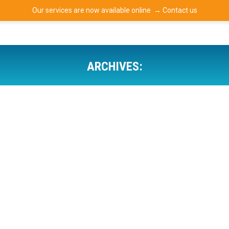
Our services are now available online →
Contact us
ARCHIVES:
Praesent sed fermentum augue. Sed in odio et
enim venenatis luctus. In egestas orci quis magna
iaculis eleifend. Proin a lobortis ante, nec eleifend
urna. Pellentesque a enim elementum, tempor nulla
id, ultrices augue. Maecenas sit amet tincidunt elit
– habitant morbi tristique senectus!